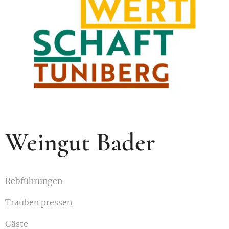
Weingut Bader
Rebführungen
Trauben pressen
Gäste